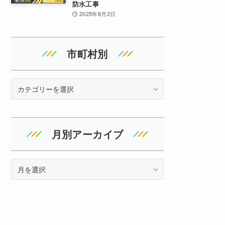
防水工事
2025年8月2日
市町村別
地
域
月別アーカイブ
ア
ー
カ
イ
ブ