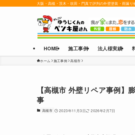
大阪・高槻・茨木・吹田・門真で評判の外壁塗装・雨漏り
HOME
施工事例
法人様実績
ホーム
施工事例
高槻市
【高槻市 外壁リペア事例】
事
高槻市
2023年11月3日
2026年2月7日