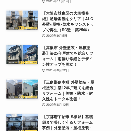
2025年11月19日
【大阪市城東区の大規模修
繕】足場困難をクリア｜ALC
外壁×屋根×防水をワンストッ
プで再生（RC造・築25年）
2025年9月5日
【高槻市 外壁塗装・屋根塗
装】築25年戸建てを総合リフ
ォーム｜雨漏り修繕とデザイ
ン性アップを両立！
2025年8月22日
【三島郡島本町 外壁塗装・屋
根塗装】築12年戸建てを総合
リフォーム｜美観・防水・耐
久性をトータル改善！
2025年8月12日
【京都府宇治市 S様邸】基礎
部まで美しく守るリフォーム
事例｜外壁塗装・屋根塗装・