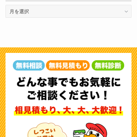
ア
ー
カ
イ
ブ