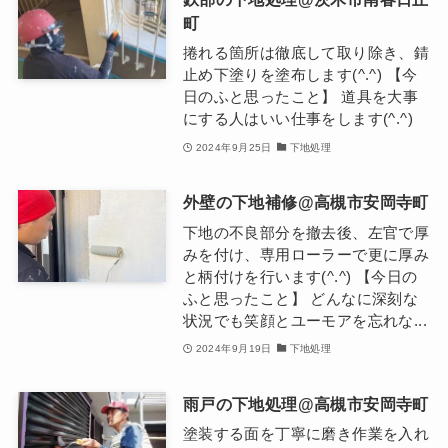
町
捲れる箇所は徹底して取り除き、錆
止め下塗りを塗布します(^.^) 【今
日のふと思ったこと】 道具を大事
にする人はいい仕事をします(^.^)
2024年9月25日
下地処理
外壁の下地補修@高槻市安岡寺町
下地の不良部分を撤去後、左官で厚
みを付け、専用ローラーで更に厚み
と柄付けを行います(^.^) 【今日の
ふと思ったこと】 どんなに深刻な
状況でも笑顔とユーモアを忘れな...
2024年9月19日
下地処理
雨戸の下地処理@高槻市安岡寺町
塗装する面を丁寧に磨き作業を入れ