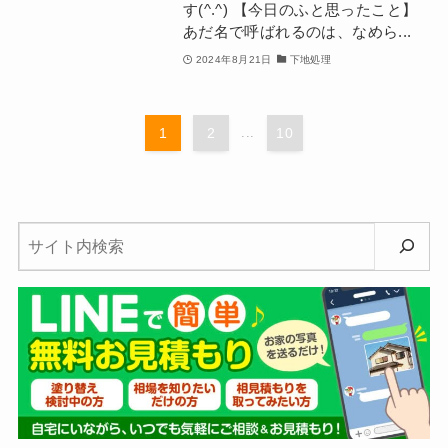
す(^.^) 【今日のふと思ったこと】
あだ名で呼ばれるのは、なめら...
2024年8月21日
下地処理
1
2
...
10
検
索