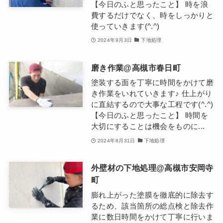
【今日のふと思ったこと】 時を浪
費するだけでなく、時をしっかりと
使っていきます(^.^)
2024年9月3日
下地処理
磨き作業@高槻市春日町
塗装する面を丁寧に時間をかけて磨
き作業をいれていきます♪ 仕上がり
に直結するので大事な工程です(^.^)
【今日のふと思ったこと】 時間を
大切にすることは機会をものに...
2024年8月31日
下地処理
外壁材の下地処理@高槻市安岡寺
町
膨れ上がった塗膜を徹底的に除去す
るため、該当箇所の総点検と除去作
業に数日時間をかけて丁寧に行いま