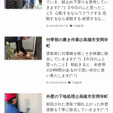
ていき、錆止め下塗りを塗布してい
きます(^.^) 【今日のふと思ったこ
と】 心配するならワクワクする 悲
観するなら楽観する 絶望するな...
2024年9月17日
下地処理
付帯部の磨き作業@高槻市安岡寺
町
塗装前に付着物を根こそぎ綺麗に除
去していきます(^.^) 【今日のふと
思ったこと】 朝起きると、未使用
の24時間があるので思い存分に使
い果たします(^.^)
2024年9月4日
下地処理
外壁の下地処理@高槻市安岡寺町
前回された塗装で膨れ上がった外壁
塗膜を丁寧に除去していきます(^.^)