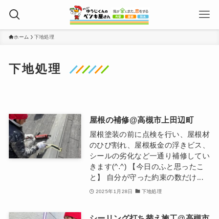
ホーム
下地処理
下地処理
屋根の補修@高槻市上田辺町
屋根塗装の前に点検を行い、屋根材
のひび割れ、屋根板金の浮きビス、
シールの劣化など一通り補修してい
きます(^.^) 【今日のふと思ったこ
と】 自分が守った約束の数だけ...
2025年1月28日
下地処理
シーリング打ち替え施工@高槻市