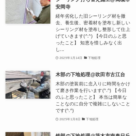
安岡寺
経年劣化した旧シーリング材を撤
去、養生後、密着材を塗布し新しい
シーリング材を塗布し整形して仕上
げていきます(^.^) 【今日のふと思
ったこと】 知恵を惜しみなく出
し...
2025年1月14日
下地処理
木部の下地処理@吹田市古江台
木部の塗装前に念入りに時間をかけ
て磨き作業を行います(^.^) 【今日
のふと思ったこと】 本当は簡単な
ことなのに自分で複雑にしないこと
です(^.^)
2025年1月8日
下地処理
鉄部の下地処理@茨木市南春日丘