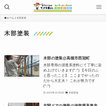
ホーム
木部塗装
木部塗装
木部の塗装@高槻市西冠町
木部専用の浸透系塗料にて丁寧に染
め上げていきます(^.^) 【今日のふ
と思ったこと】 ここまでやったの
だから大丈夫！ これが努力です
(^.^)
2025年10月4日
木部塗装
玄関ドアの塗装@滋賀県高島市