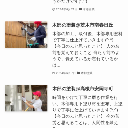
うかだけです(^.^)
2024年6月21日
木部塗装
木部の塗装@茨木市南春日丘
木部の加工、取付後、木部専用塗料
で丁寧に仕上げていきます(^.^)
【今日のふと思ったこと】 人の名
前を覚えておくこと 当たり前のよ
うで、覚えているか忘れているか
は...
2024年6月7日
木部塗装
木部の塗装@高槻市安岡寺町
時間をかけて丁寧に磨き作業を行
い、木部専用下塗り材を塗布、上塗
りで丁寧に仕上げていきます(^.^)
【今日のふと思ったこと】 今の苦
労と思えることは、人間性を鍛え