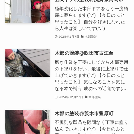
経年劣化した木部ドアをもう一度綺
麗に蘇らせます(^.^) 【今日のふと
思ったこと】 自分を好きになれた
ら人生は楽しいです(^.^)
2025年1月7日
木部塗装
木部の塗装@吹田市古江台
磨き作業を丁寧にしてから木部専用
の下塗りを行い、最後に上塗りで仕
上げていきます(^.^) 【今日のふと
思ったこと】 気になることを気に
なる本で補う 成功への近道です(...
2024年12月27日
木部塗装
木部の塗装@茨木市豊原町
不規則な凹凸を隙間なく丁寧に塗り
込んでいきます(^.^) 【今日のふと