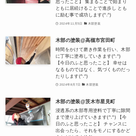
思ったこと】 集まることで始まり
ともに居続けることで進歩し とも
に励む事で成功します(^.^)
2024年11月5日
木部塗装
木部の塗装@高槻市宮田町
時間をかけて磨き作業を行い、木部
に丁寧に塗布していきます(^.^)
【今日のふと思ったこと】 幸せは
なるものではなく、気づくものだっ
たりします(^.^)
2024年8月7日
木部塗装
木部の塗装@茨木市星見町
浸透系の木部専用塗料で丁寧に隙間
まで塗り上げていきます(^.^) 【今
日のふと思ったこと】 チャンスに
出会ったら、それをモノにするかど