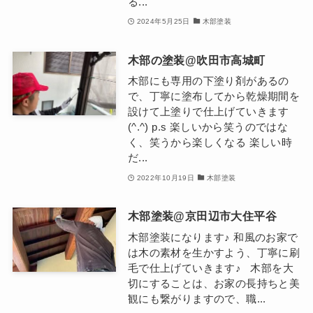
る...
2024年5月25日
木部塗装
木部の塗装@吹田市高城町
木部にも専用の下塗り剤があるの
で、丁寧に塗布してから乾燥期間を
設けて上塗りで仕上げていきます
(^.^) p.s 楽しいから笑うのではな
く、笑うから楽しくなる 楽しい時
だ...
2022年10月19日
木部塗装
木部塗装@京田辺市大住平谷
木部塗装になります♪ 和風のお家で
は木の素材を生かすよう、丁寧に刷
毛で仕上げていきます♪ 木部を大
切にすることは、お家の長持ちと美
観にも繋がりますので、職...