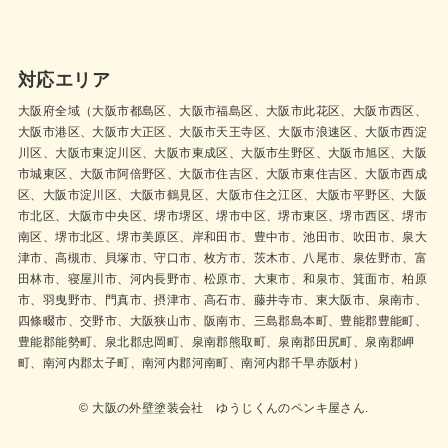
対応エリア
大阪府全域（大阪市都島区、大阪市福島区、大阪市此花区、大阪市西区、
大阪市港区、大阪市大正区、大阪市天王寺区、大阪市浪速区、大阪市西淀
川区、大阪市東淀川区、大阪市東成区、大阪市生野区、大阪市旭区、大阪
市城東区、大阪市阿倍野区、大阪市住吉区、大阪市東住吉区、大阪市西成
区、大阪市淀川区、大阪市鶴見区、大阪市住之江区、大阪市平野区、大阪
市北区、大阪市中央区、堺市堺区、堺市中区、堺市東区、堺市西区、堺市
南区、堺市北区、堺市美原区、岸和田市、豊中市、池田市、吹田市、泉大
津市、高槻市、貝塚市、守口市、枚方市、茨木市、八尾市、泉佐野市、富
田林市、寝屋川市、河内長野市、松原市、大東市、和泉市、箕面市、柏原
市、羽曳野市、門真市、摂津市、高石市、藤井寺市、東大阪市、泉南市、
四條畷市、交野市、大阪狭山市、阪南市、三島郡島本町、豊能郡豊能町、
豊能郡能勢町、泉北郡忠岡町、泉南郡熊取町、泉南郡田尻町、泉南郡岬
町、南河内郡太子町、南河内郡河南町、南河内郡千早赤阪村）
© 大阪の外壁塗装会社 ゆうじくんのペンキ屋さん.