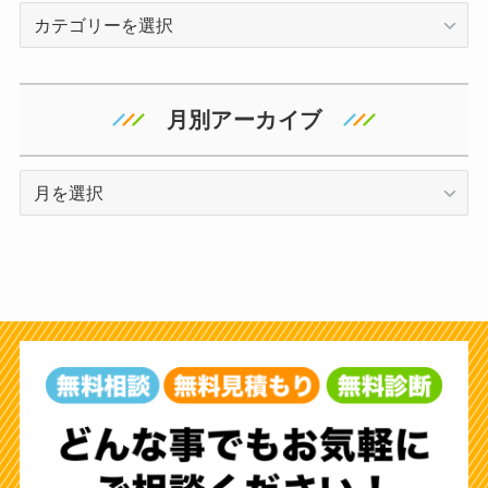
カ
テ
ゴ
リ
月別アーカイブ
ー
ア
ー
カ
イ
ブ