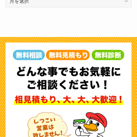
ー
カ
イ
ブ