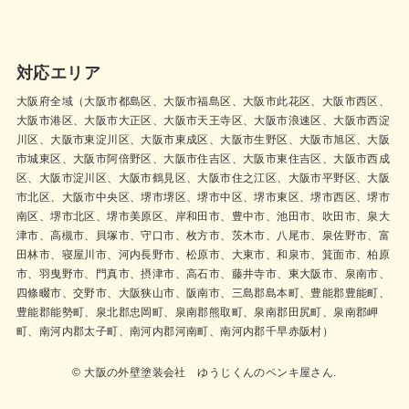
対応エリア
大阪府全域（大阪市都島区、大阪市福島区、大阪市此花区、大阪市西区、
大阪市港区、大阪市大正区、大阪市天王寺区、大阪市浪速区、大阪市西淀
川区、大阪市東淀川区、大阪市東成区、大阪市生野区、大阪市旭区、大阪
市城東区、大阪市阿倍野区、大阪市住吉区、大阪市東住吉区、大阪市西成
区、大阪市淀川区、大阪市鶴見区、大阪市住之江区、大阪市平野区、大阪
市北区、大阪市中央区、堺市堺区、堺市中区、堺市東区、堺市西区、堺市
南区、堺市北区、堺市美原区、岸和田市、豊中市、池田市、吹田市、泉大
津市、高槻市、貝塚市、守口市、枚方市、茨木市、八尾市、泉佐野市、富
田林市、寝屋川市、河内長野市、松原市、大東市、和泉市、箕面市、柏原
市、羽曳野市、門真市、摂津市、高石市、藤井寺市、東大阪市、泉南市、
四條畷市、交野市、大阪狭山市、阪南市、三島郡島本町、豊能郡豊能町、
豊能郡能勢町、泉北郡忠岡町、泉南郡熊取町、泉南郡田尻町、泉南郡岬
町、南河内郡太子町、南河内郡河南町、南河内郡千早赤阪村）
© 大阪の外壁塗装会社 ゆうじくんのペンキ屋さん.