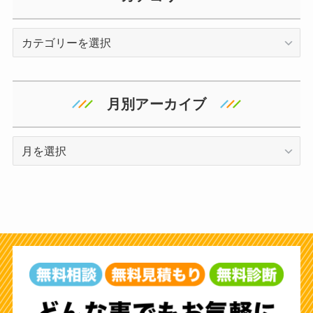
カ
テ
ゴ
リ
月別アーカイブ
ー
ア
ー
カ
イ
ブ