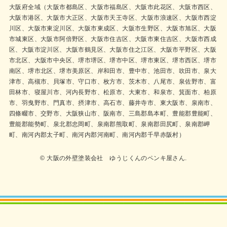
大阪府全域（大阪市都島区、大阪市福島区、大阪市此花区、大阪市西区、
大阪市港区、大阪市大正区、大阪市天王寺区、大阪市浪速区、大阪市西淀
川区、大阪市東淀川区、大阪市東成区、大阪市生野区、大阪市旭区、大阪
市城東区、大阪市阿倍野区、大阪市住吉区、大阪市東住吉区、大阪市西成
区、大阪市淀川区、大阪市鶴見区、大阪市住之江区、大阪市平野区、大阪
市北区、大阪市中央区、堺市堺区、堺市中区、堺市東区、堺市西区、堺市
南区、堺市北区、堺市美原区、岸和田市、豊中市、池田市、吹田市、泉大
津市、高槻市、貝塚市、守口市、枚方市、茨木市、八尾市、泉佐野市、富
田林市、寝屋川市、河内長野市、松原市、大東市、和泉市、箕面市、柏原
市、羽曳野市、門真市、摂津市、高石市、藤井寺市、東大阪市、泉南市、
四條畷市、交野市、大阪狭山市、阪南市、三島郡島本町、豊能郡豊能町、
豊能郡能勢町、泉北郡忠岡町、泉南郡熊取町、泉南郡田尻町、泉南郡岬
町、南河内郡太子町、南河内郡河南町、南河内郡千早赤阪村）
© 大阪の外壁塗装会社 ゆうじくんのペンキ屋さん.