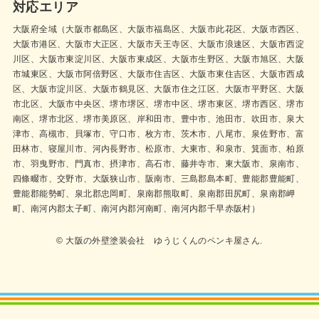
対応エリア
大阪府全域（大阪市都島区、大阪市福島区、大阪市此花区、大阪市西区、
大阪市港区、大阪市大正区、大阪市天王寺区、大阪市浪速区、大阪市西淀
川区、大阪市東淀川区、大阪市東成区、大阪市生野区、大阪市旭区、大阪
市城東区、大阪市阿倍野区、大阪市住吉区、大阪市東住吉区、大阪市西成
区、大阪市淀川区、大阪市鶴見区、大阪市住之江区、大阪市平野区、大阪
市北区、大阪市中央区、堺市堺区、堺市中区、堺市東区、堺市西区、堺市
南区、堺市北区、堺市美原区、岸和田市、豊中市、池田市、吹田市、泉大
津市、高槻市、貝塚市、守口市、枚方市、茨木市、八尾市、泉佐野市、富
田林市、寝屋川市、河内長野市、松原市、大東市、和泉市、箕面市、柏原
市、羽曳野市、門真市、摂津市、高石市、藤井寺市、東大阪市、泉南市、
四條畷市、交野市、大阪狭山市、阪南市、三島郡島本町、豊能郡豊能町、
豊能郡能勢町、泉北郡忠岡町、泉南郡熊取町、泉南郡田尻町、泉南郡岬
町、南河内郡太子町、南河内郡河南町、南河内郡千早赤阪村）
© 大阪の外壁塗装会社 ゆうじくんのペンキ屋さん.