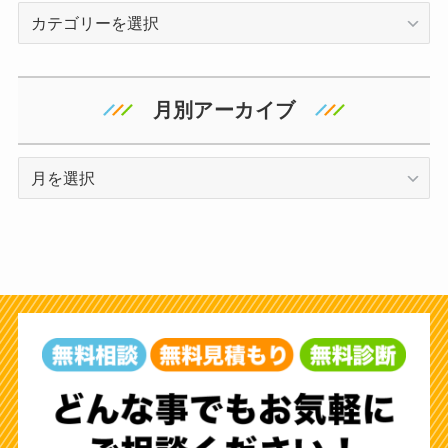
カ
テ
ゴ
リ
月別アーカイブ
ー
ア
ー
カ
イ
ブ