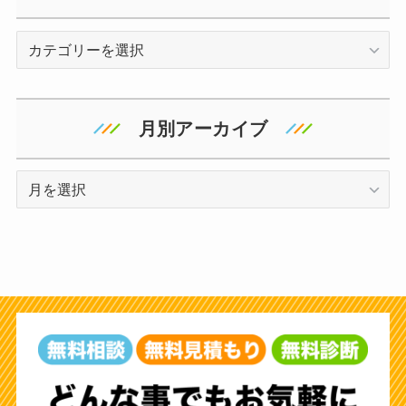
カ
テ
ゴ
リ
月別アーカイブ
ー
ア
ー
カ
イ
ブ