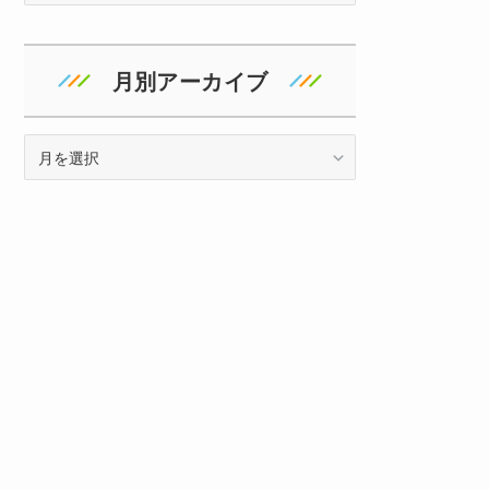
ゴ
リ
ー
月別アーカイブ
ア
ー
カ
イ
ブ