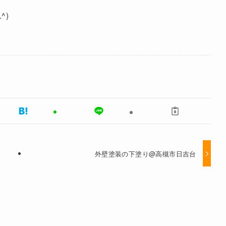
^)
外壁塗装の下塗り@高槻市日吉台