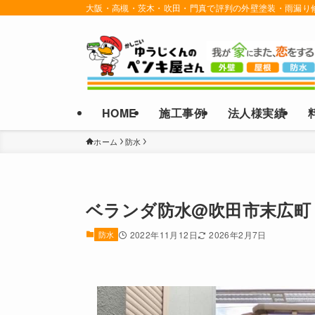
大阪・高槻・茨木・吹田・門真で評判の外壁塗装・雨漏り
HOME
施工事例
法人様実績
ホーム
防水
ベランダ防水@吹田市末広町
防水
2022年11月12日
2026年2月7日