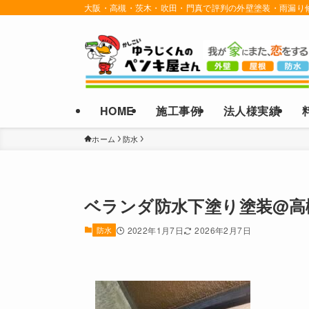
大阪・高槻・茨木・吹田・門真で評判の外壁塗装・雨漏り
HOME
施工事例
法人様実績
ホーム
防水
ベランダ防水下塗り塗装@高
防水
2022年1月7日
2026年2月7日