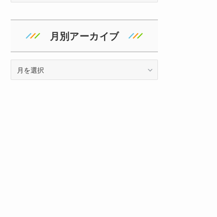
ゴ
リ
ー
月別アーカイブ
ア
ー
カ
イ
ブ