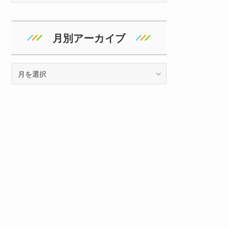
ゴ
リ
ー
月別アーカイブ
ア
ー
カ
イ
ブ