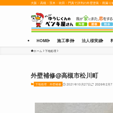
大阪・高槻・茨木・吹田・門真で評判の外壁塗装・雨漏り
HOME
施工事例
法人様実績
ホーム
下地処理
外壁補修@高槻市松川町
下地処理
外壁補修
2021年10月27日
2026年2月