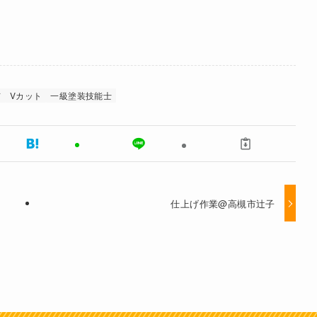
市
Vカット
一級塗装技能士
仕上げ作業@高槻市辻子