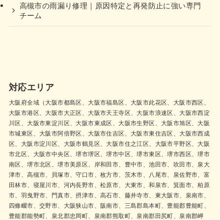
高槻市の雨漏り修理｜原因特定と再発防止に強い専門
チーム
対応エリア
大阪府全域（大阪市都島区、大阪市福島区、大阪市此花区、大阪市西区、
大阪市港区、大阪市大正区、大阪市天王寺区、大阪市浪速区、大阪市西淀
川区、大阪市東淀川区、大阪市東成区、大阪市生野区、大阪市旭区、大阪
市城東区、大阪市阿倍野区、大阪市住吉区、大阪市東住吉区、大阪市西成
区、大阪市淀川区、大阪市鶴見区、大阪市住之江区、大阪市平野区、大阪
市北区、大阪市中央区、堺市堺区、堺市中区、堺市東区、堺市西区、堺市
南区、堺市北区、堺市美原区、岸和田市、豊中市、池田市、吹田市、泉大
津市、高槻市、貝塚市、守口市、枚方市、茨木市、八尾市、泉佐野市、富
田林市、寝屋川市、河内長野市、松原市、大東市、和泉市、箕面市、柏原
市、羽曳野市、門真市、摂津市、高石市、藤井寺市、東大阪市、泉南市、
四條畷市、交野市、大阪狭山市、阪南市、三島郡島本町、豊能郡豊能町、
豊能郡能勢町、泉北郡忠岡町、泉南郡熊取町、泉南郡田尻町、泉南郡岬