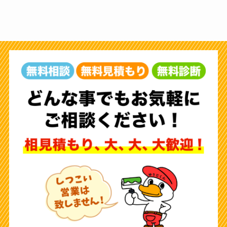
カ
イ
ブ