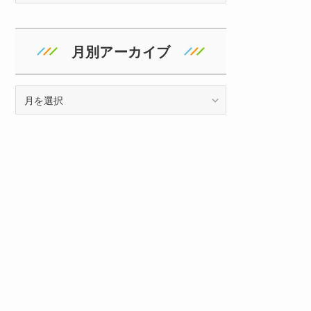
ゴ
リ
ー
月別アーカイブ
ア
ー
カ
イ
ブ