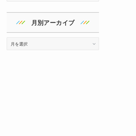
ゴ
リ
ー
月別アーカイブ
ア
ー
カ
イ
ブ