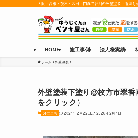
大阪・高槻・茨木・吹田・門真で評判の外壁塗装・雨漏り
HOME
施工事例
法人様実績
ホーム
外壁塗装
外壁塗装下塗り@枚方市翠香
をクリック）
外壁塗装
2021年2月22日
2026年2月7日