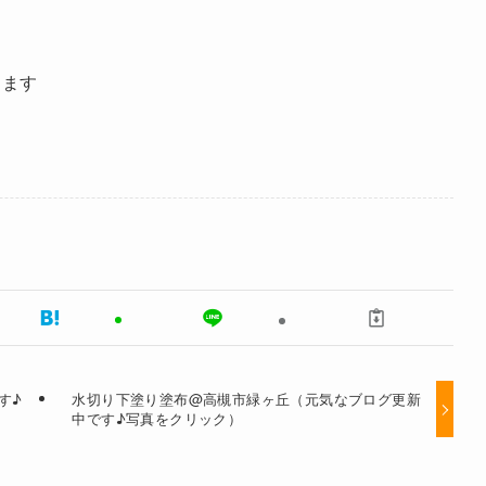
きます
す♪
水切り下塗り塗布@高槻市緑ヶ丘（元気なブログ更新
中です♪写真をクリック）