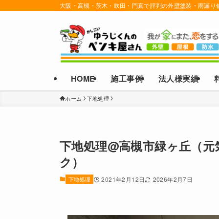
大阪・高槻・茨木・吹田・門真で評判の外壁塗装・雨漏り
HOME
施工事例
法人様実績
ホーム
下地処理
下地処理@高槻市緑ヶ丘（元
ク）
下地処理
2021年2月12日
2026年2月7日