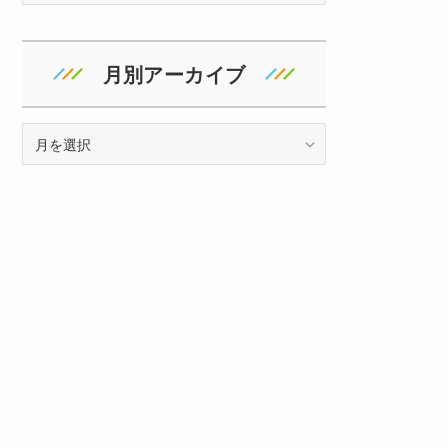
ゴ
リ
ー
月別アーカイブ
ア
ー
カ
イ
ブ