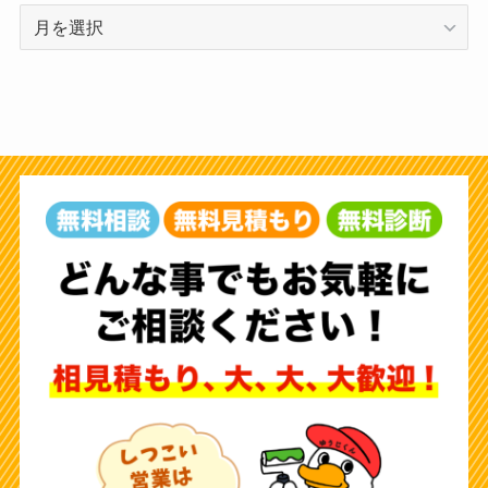
ア
ー
カ
イ
ブ