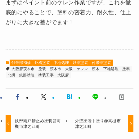
まずはペイント前のケレン作業ですが、これを徹
底的にやることで、塗料の密着力、耐久性、仕上
がりに大きな差がでます！
付帯部補修
外構塗装
下地処理
鉄部塗装
付帯部塗装
大阪府茨木市
塗装
茨木市
大阪
ケレン
茨木
下地処理
塗料
北摂
鉄部塗装
塗装工事
大阪府
鉄部雨戸錆止め塗装@高
外壁塗装中塗り@高槻市
槻市津之江町
津之江町