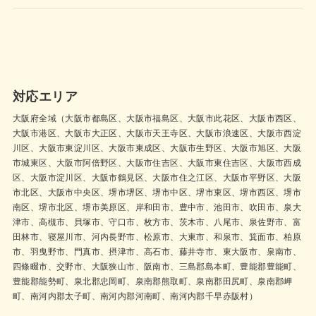
対応エリア
大阪府全域（大阪市都島区、大阪市福島区、大阪市此花区、大阪市西区、
大阪市港区、大阪市大正区、大阪市天王寺区、大阪市浪速区、大阪市西淀
川区、大阪市東淀川区、大阪市東成区、大阪市生野区、大阪市旭区、大阪
市城東区、大阪市阿倍野区、大阪市住吉区、大阪市東住吉区、大阪市西成
区、大阪市淀川区、大阪市鶴見区、大阪市住之江区、大阪市平野区、大阪
市北区、大阪市中央区、堺市堺区、堺市中区、堺市東区、堺市西区、堺市
南区、堺市北区、堺市美原区、岸和田市、豊中市、池田市、吹田市、泉大
津市、高槻市、貝塚市、守口市、枚方市、茨木市、八尾市、泉佐野市、富
田林市、寝屋川市、河内長野市、松原市、大東市、和泉市、箕面市、柏原
市、羽曳野市、門真市、摂津市、高石市、藤井寺市、東大阪市、泉南市、
四條畷市、交野市、大阪狭山市、阪南市、三島郡島本町、豊能郡豊能町、
豊能郡能勢町、泉北郡忠岡町、泉南郡熊取町、泉南郡田尻町、泉南郡岬
町、南河内郡太子町、南河内郡河南町、南河内郡千早赤阪村）