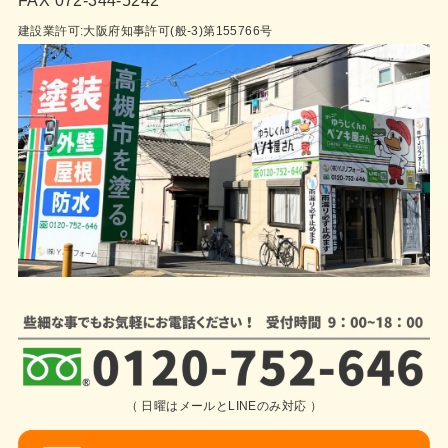
建設業許可:大阪府知事許可(般-3)第155766号
（ 日曜はメールとLINEのみ対応 ）