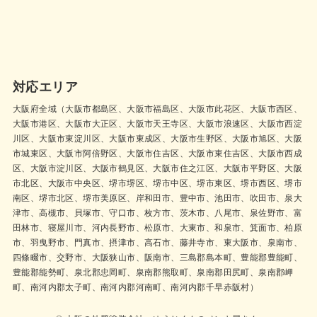
対応エリア
大阪府全域（大阪市都島区、大阪市福島区、大阪市此花区、大阪市西区、
大阪市港区、大阪市大正区、大阪市天王寺区、大阪市浪速区、大阪市西淀
川区、大阪市東淀川区、大阪市東成区、大阪市生野区、大阪市旭区、大阪
市城東区、大阪市阿倍野区、大阪市住吉区、大阪市東住吉区、大阪市西成
区、大阪市淀川区、大阪市鶴見区、大阪市住之江区、大阪市平野区、大阪
市北区、大阪市中央区、堺市堺区、堺市中区、堺市東区、堺市西区、堺市
南区、堺市北区、堺市美原区、岸和田市、豊中市、池田市、吹田市、泉大
津市、高槻市、貝塚市、守口市、枚方市、茨木市、八尾市、泉佐野市、富
田林市、寝屋川市、河内長野市、松原市、大東市、和泉市、箕面市、柏原
市、羽曳野市、門真市、摂津市、高石市、藤井寺市、東大阪市、泉南市、
四條畷市、交野市、大阪狭山市、阪南市、三島郡島本町、豊能郡豊能町、
豊能郡能勢町、泉北郡忠岡町、泉南郡熊取町、泉南郡田尻町、泉南郡岬
町、南河内郡太子町、南河内郡河南町、南河内郡千早赤阪村）