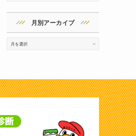
ゴ
リ
ー
月別アーカイブ
ア
ー
カ
イ
ブ