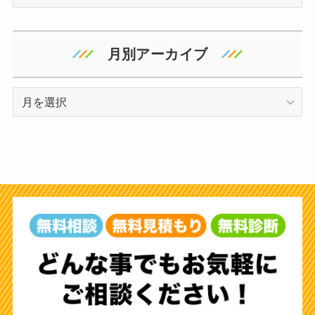
テ
ゴ
リ
月別アーカイブ
ー
ア
ー
カ
イ
ブ