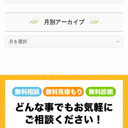
テ
ゴ
リ
月別アーカイブ
ー
ア
ー
カ
イ
ブ