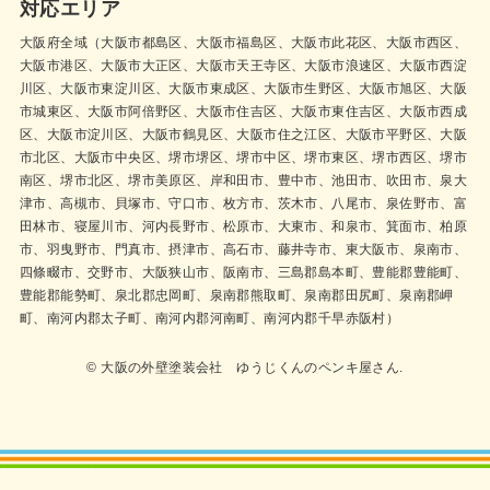
対応エリア
大阪府全域（大阪市都島区、大阪市福島区、大阪市此花区、大阪市西区、
大阪市港区、大阪市大正区、大阪市天王寺区、大阪市浪速区、大阪市西淀
川区、大阪市東淀川区、大阪市東成区、大阪市生野区、大阪市旭区、大阪
市城東区、大阪市阿倍野区、大阪市住吉区、大阪市東住吉区、大阪市西成
区、大阪市淀川区、大阪市鶴見区、大阪市住之江区、大阪市平野区、大阪
市北区、大阪市中央区、堺市堺区、堺市中区、堺市東区、堺市西区、堺市
南区、堺市北区、堺市美原区、岸和田市、豊中市、池田市、吹田市、泉大
津市、高槻市、貝塚市、守口市、枚方市、茨木市、八尾市、泉佐野市、富
田林市、寝屋川市、河内長野市、松原市、大東市、和泉市、箕面市、柏原
市、羽曳野市、門真市、摂津市、高石市、藤井寺市、東大阪市、泉南市、
四條畷市、交野市、大阪狭山市、阪南市、三島郡島本町、豊能郡豊能町、
豊能郡能勢町、泉北郡忠岡町、泉南郡熊取町、泉南郡田尻町、泉南郡岬
町、南河内郡太子町、南河内郡河南町、南河内郡千早赤阪村）
© 大阪の外壁塗装会社 ゆうじくんのペンキ屋さん.