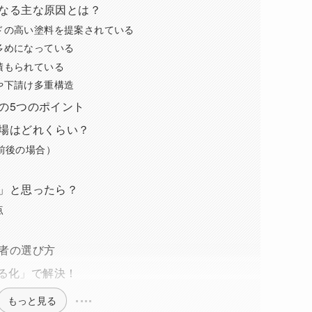
くなる主な原因とは？
ドの高い塗料を提案されている
多めになっている
積もられている
や下請け多重構造
きの5つのポイント
相場はどれくらい？
前後の場合）
）
…」と思ったら？
点
業者の選び方
る化」で解決！
もっと見る