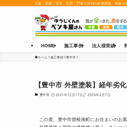
大阪・高槻・茨木・吹田・門真で評判の外壁塗装・雨漏り
HOME
施工事例
法人様実績
ホーム
施工事例
豊中市
【豊中市 外壁塗装】経年劣
豊中市
2021年12月17日
2026年2月7日
この度、豊中市曽根南町にお住まいのお