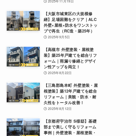
2025年11月19日
【大阪市城東区の大規模修
繕】足場困難をクリア｜ALC
外壁×屋根×防水をワンストッ
プで再生（RC造・築25年）
2025年9月5日
【高槻市 外壁塗装・屋根塗
装】築25年戸建てを総合リフ
ォーム｜雨漏り修繕とデザイ
ン性アップを両立！
2025年8月22日
【三島郡島本町 外壁塗装・屋
根塗装】築12年戸建てを総合
リフォーム｜美観・防水・耐
久性をトータル改善！
2025年8月12日
【京都府宇治市 S様邸】基礎
部まで美しく守るリフォーム
事例｜外壁塗装・屋根塗装・