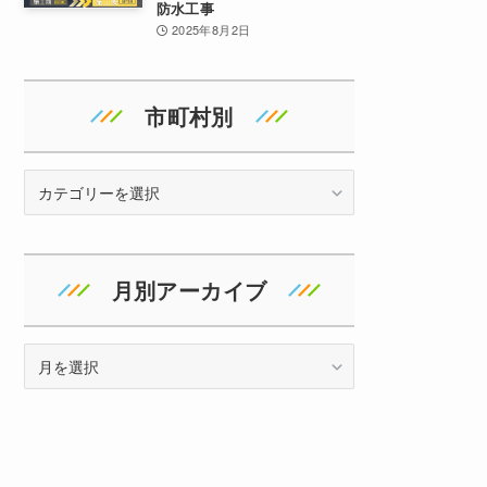
防水工事
2025年8月2日
市町村別
地
域
月別アーカイブ
ア
ー
カ
イ
ブ