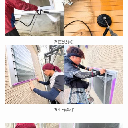
高圧洗浄②
養生作業①