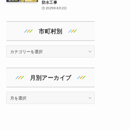
防水工事
2025年8月2日
市町村別
地
域
月別アーカイブ
ア
ー
カ
イ
ブ