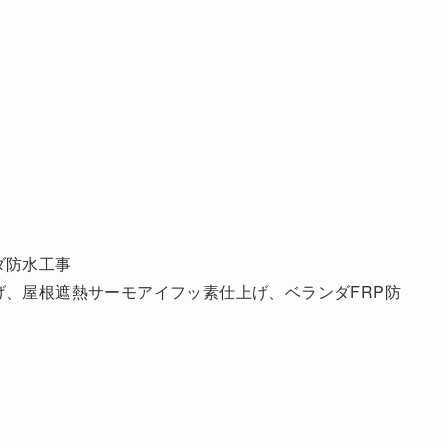
ダ防水工事
、屋根遮熱サーモアイフッ素仕上げ、ベランダFRP防