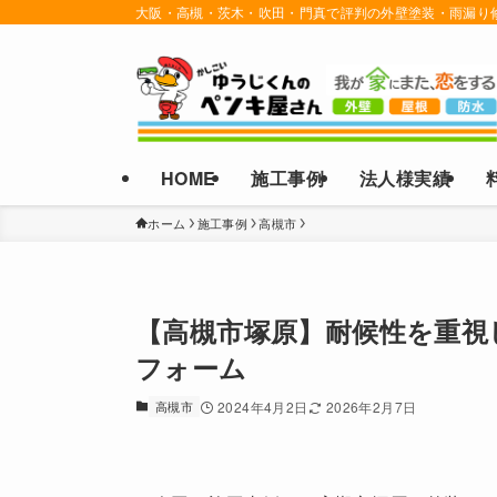
大阪・高槻・茨木・吹田・門真で評判の外壁塗装・雨漏り
HOME
施工事例
法人様実績
ホーム
施工事例
高槻市
【高槻市塚原】耐候性を重視
フォーム
高槻市
2024年4月2日
2026年2月7日