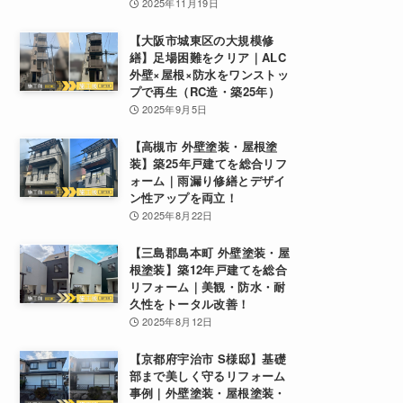
2025年11月19日
【大阪市城東区の大規模修
繕】足場困難をクリア｜ALC
外壁×屋根×防水をワンストッ
プで再生（RC造・築25年）
2025年9月5日
【高槻市 外壁塗装・屋根塗
装】築25年戸建てを総合リフ
ォーム｜雨漏り修繕とデザイ
ン性アップを両立！
2025年8月22日
【三島郡島本町 外壁塗装・屋
根塗装】築12年戸建てを総合
リフォーム｜美観・防水・耐
久性をトータル改善！
2025年8月12日
【京都府宇治市 S様邸】基礎
部まで美しく守るリフォーム
事例｜外壁塗装・屋根塗装・