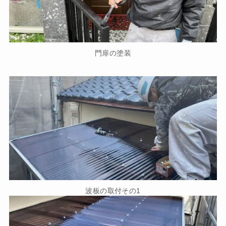
門扉の塗装
波板の取付その1