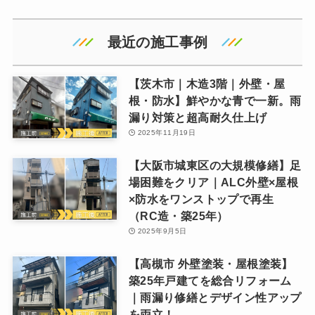
最近の施工事例
【茨木市｜木造3階｜外壁・屋
根・防水】鮮やかな青で一新。雨
漏り対策と超高耐久仕上げ
2025年11月19日
【大阪市城東区の大規模修繕】足
場困難をクリア｜ALC外壁×屋根
×防水をワンストップで再生
（RC造・築25年）
2025年9月5日
【高槻市 外壁塗装・屋根塗装】
築25年戸建てを総合リフォーム
｜雨漏り修繕とデザイン性アップ
を両立！