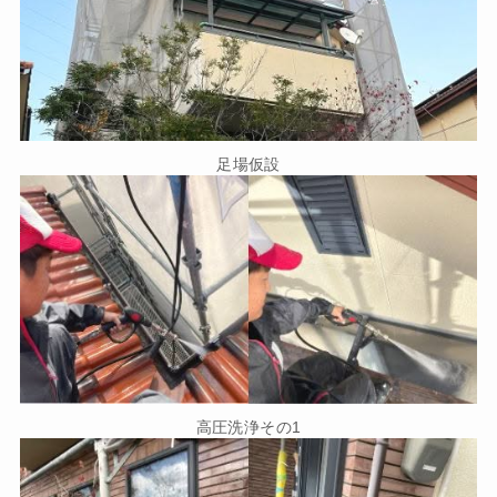
足場仮設
高圧洗浄その1