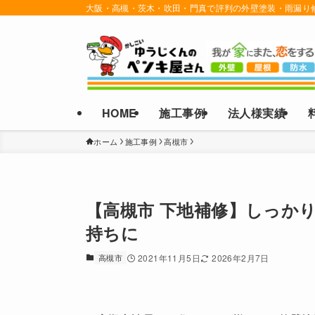
大阪・高槻・茨木・吹田・門真で評判の外壁塗装・雨漏り
HOME
施工事例
法人様実績
ホーム
施工事例
高槻市
【高槻市 下地補修】しっか
持ちに
高槻市
2021年11月5日
2026年2月7日