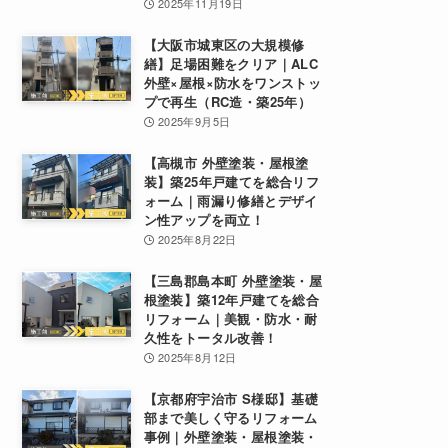
2025年11月19日
【大阪市城東区の大規模修
繕】足場困難をクリア｜ALC
外壁×屋根×防水をワンストッ
プで再生（RC造・築25年）
2025年9月5日
【高槻市 外壁塗装・屋根塗
装】築25年戸建てを総合リフ
ォーム｜雨漏り修繕とデザイ
ン性アップを両立！
2025年8月22日
【三島郡島本町 外壁塗装・屋
根塗装】築12年戸建てを総合
リフォーム｜美観・防水・耐
久性をトータル改善！
2025年8月12日
【京都府宇治市 S様邸】基礎
部まで美しく守るリフォーム
事例｜外壁塗装・屋根塗装・