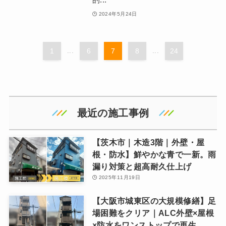
2024年5月24日
1
...
6
7
8
...
24
最近の施工事例
【茨木市｜木造3階｜外壁・屋
根・防水】鮮やかな青で一新。雨
漏り対策と超高耐久仕上げ
2025年11月19日
【大阪市城東区の大規模修繕】足
場困難をクリア｜ALC外壁×屋根
×防水をワンストップで再生