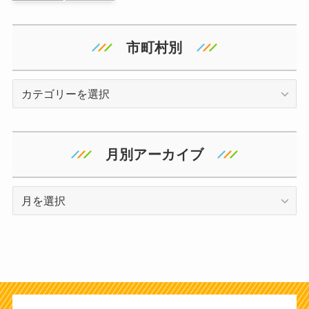
市町村別
地
域
月別アーカイブ
ア
ー
カ
イ
ブ