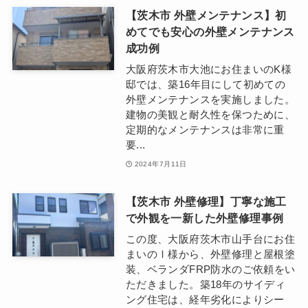
【茨木市 外壁メンテナンス】初
めてでも安心の外壁メンテナンス
成功例
大阪府茨木市大池にお住まいのK様
邸では、築16年目にして初めての
外壁メンテナンスを実施しました。
建物の美観と耐久性を保つために、
定期的なメンテナンスは非常に重
要...
2024年7月11日
【茨木市 外壁修理】丁寧な施工
で外観を一新した外壁修理事例
この度、大阪府茨木市山手台にお住
まいのⅠ様から、外壁修理と屋根塗
装、ベランダFRP防水のご依頼をい
ただきました。築18年のサイディ
ング住宅は、経年劣化によりシー