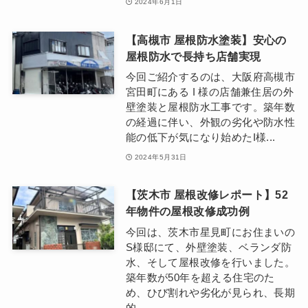
2024年6月1日
【高槻市 屋根防水塗装】安心の
屋根防水で長持ち店舗実現
今回ご紹介するのは、大阪府高槻市
宮田町にある I 様の店舗兼住居の外
壁塗装と屋根防水工事です。築年数
の経過に伴い、外観の劣化や防水性
能の低下が気になり始めたI様...
2024年5月31日
【茨木市 屋根改修レポート】52
年物件の屋根改修成功例
今回は、茨木市星見町にお住まいの
S様邸にて、外壁塗装、ベランダ防
水、そして屋根改修を行いました。
築年数が50年を超える住宅のた
め、ひび割れや劣化が見られ、長期
的...