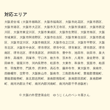
対応エリア
大阪府全域（大阪市都島区、大阪市福島区、大阪市此花区、大阪市西区、
大阪市港区、大阪市大正区、大阪市天王寺区、大阪市浪速区、大阪市西淀
川区、大阪市東淀川区、大阪市東成区、大阪市生野区、大阪市旭区、大阪
市城東区、大阪市阿倍野区、大阪市住吉区、大阪市東住吉区、大阪市西成
区、大阪市淀川区、大阪市鶴見区、大阪市住之江区、大阪市平野区、大阪
市北区、大阪市中央区、堺市堺区、堺市中区、堺市東区、堺市西区、堺市
南区、堺市北区、堺市美原区、岸和田市、豊中市、池田市、吹田市、泉大
津市、高槻市、貝塚市、守口市、枚方市、茨木市、八尾市、泉佐野市、富
田林市、寝屋川市、河内長野市、松原市、大東市、和泉市、箕面市、柏原
市、羽曳野市、門真市、摂津市、高石市、藤井寺市、東大阪市、泉南市、
四條畷市、交野市、大阪狭山市、阪南市、三島郡島本町、豊能郡豊能町、
豊能郡能勢町、泉北郡忠岡町、泉南郡熊取町、泉南郡田尻町、泉南郡岬
町、南河内郡太子町、南河内郡河南町、南河内郡千早赤阪村）
© 大阪の外壁塗装会社 ゆうじくんのペンキ屋さん.