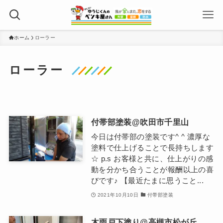
ホーム
ローラー
ローラー
付帯部塗装@吹田市千里山
今日は付帯部の塗装です^ ^ 濃厚な
塗料で仕上げることで長持ちします
☆ p.s お客様と共に、仕上がりの感
動を分かち合うことが報酬以上の喜
びです♪ 【最近たまに思うこと...
2021年10月10日
付帯部塗装
木雨戸下塗り@高槻市松が丘