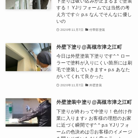
下塗りは吸い込みが止まるまで塗装
する！ YJリフォームでは当然の考
え方です☆ p.s なんでそんなに優し
いの
2020年11月7日
付帯部塗装
外壁下塗り@高槻市津之江町
今日は外壁塗装下塗りです^ ^ ロー
ラーで塗料が入りにくい箇所には刷
毛で塗装していきます⭐︎ p.s あなた
がいてくれて良かった
2020年11月7日
外壁塗装
外壁塗装中塗り@高槻市津之江町
下塗りが終わって中塗り！色付け作
業に入ります♪ お客様の理想のお家
に近づく瞬間です^ ^ p.s YJリフォ
ームの色決めは①お客様のイメージ