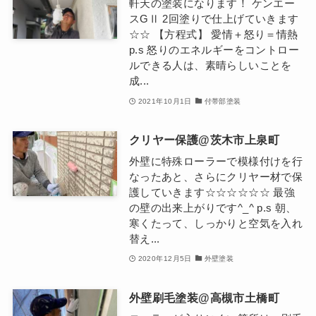
軒天の塗装になります！ ケンエー
スGⅡ 2回塗りで仕上げていきます
☆☆ 【方程式】 愛情＋怒り＝情熱
p.s 怒りのエネルギーをコントロー
ルできる人は、素晴らしいことを
成...
2021年10月1日
付帯部塗装
クリヤー保護@茨木市上泉町
外壁に特殊ローラーで模様付けを行
なったあと、さらにクリヤー材で保
護していきます☆☆☆☆☆☆ 最強
の壁の出来上がりです^_^ p.s 朝、
寒くたって、しっかりと空気を入れ
替え...
2020年12月5日
外壁塗装
外壁刷毛塗装@高槻市土橋町