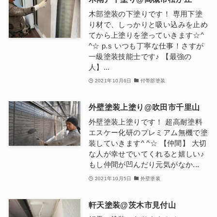
木部塗装の下塗りです！ 専用下塗
り材で、しっかりと吸い込みを止め
てから上塗りを塗っていきます☆^
^☆ p.s いつも丁寧な仕事！さすが
一級塗装技能士です♪ 【最強の
人】...
2021年10月6日
付帯部塗装
外壁塗装上塗り@吹田市千里山
外壁塗装上塗りです！ 超高耐塗料
エスケー化研のプレミアム無機で塗
装していきます^ ^☆ 【仲間】 大切
な人が幸せでいてくれると嬉しい♪
もし仲間が凹んだり元気がなか...
2021年10月5日
外壁塗装
軒天塗装@茨木市見付山