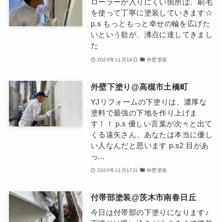
ローラーが入りにくい箇所は、刷毛
を使って丁寧に塗装していきます☆
p.s もっともっと幸せの輪を広げた
いという欲が、沸点に達してきまし
た
2020年11月18日
外壁塗装
外壁下塗り@高槻市土橋町
YJリフォームの下塗りは、濃厚な
塗料で最強の下地を作り上げま
す！！ p.s 優しい言葉が次々と出て
くる遠矢さん、あなたは本当に優し
い人なんだと思います p.s2 目があ
っ...
2020年11月17日
外壁塗装
付帯部塗装@茨木市南春日丘
今日は付帯部の下塗りになります♪