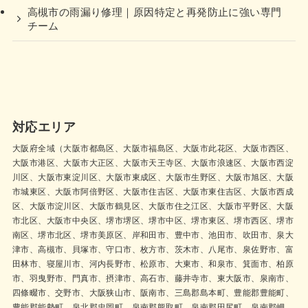
高槻市の雨漏り修理｜原因特定と再発防止に強い専門
チーム
対応エリア
大阪府全域（大阪市都島区、大阪市福島区、大阪市此花区、大阪市西区、
大阪市港区、大阪市大正区、大阪市天王寺区、大阪市浪速区、大阪市西淀
川区、大阪市東淀川区、大阪市東成区、大阪市生野区、大阪市旭区、大阪
市城東区、大阪市阿倍野区、大阪市住吉区、大阪市東住吉区、大阪市西成
区、大阪市淀川区、大阪市鶴見区、大阪市住之江区、大阪市平野区、大阪
市北区、大阪市中央区、堺市堺区、堺市中区、堺市東区、堺市西区、堺市
南区、堺市北区、堺市美原区、岸和田市、豊中市、池田市、吹田市、泉大
津市、高槻市、貝塚市、守口市、枚方市、茨木市、八尾市、泉佐野市、富
田林市、寝屋川市、河内長野市、松原市、大東市、和泉市、箕面市、柏原
市、羽曳野市、門真市、摂津市、高石市、藤井寺市、東大阪市、泉南市、
四條畷市、交野市、大阪狭山市、阪南市、三島郡島本町、豊能郡豊能町、
豊能郡能勢町、泉北郡忠岡町、泉南郡熊取町、泉南郡田尻町、泉南郡岬