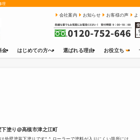
修理
会社案内
お知らせ
お客様の声
よ
料金
はじめての方へ
選ばれる理由
お役立ち
壁下塗り@高槻市津之江町
は外壁塗装下塗りです^ ^ ローラーで塗料が入りにくい箇所には