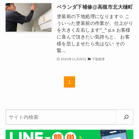
ベランダ下補修@高槻市北大樋町
塗装前の下地処理になります☆ こ
ういった塗装前の作業が、仕上がり
を大きく左右します^_^ p.s お客様
に喜んで頂きたい気持ちと、 お客
様を悲しませたら先はない その
緊...
2020年11月20日
下地処理
1
検
索