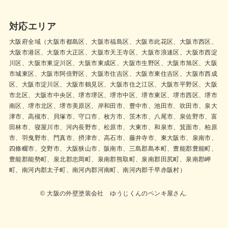
対応エリア
大阪府全域（大阪市都島区、大阪市福島区、大阪市此花区、大阪市西区、
大阪市港区、大阪市大正区、大阪市天王寺区、大阪市浪速区、大阪市西淀
川区、大阪市東淀川区、大阪市東成区、大阪市生野区、大阪市旭区、大阪
市城東区、大阪市阿倍野区、大阪市住吉区、大阪市東住吉区、大阪市西成
区、大阪市淀川区、大阪市鶴見区、大阪市住之江区、大阪市平野区、大阪
市北区、大阪市中央区、堺市堺区、堺市中区、堺市東区、堺市西区、堺市
南区、堺市北区、堺市美原区、岸和田市、豊中市、池田市、吹田市、泉大
津市、高槻市、貝塚市、守口市、枚方市、茨木市、八尾市、泉佐野市、富
田林市、寝屋川市、河内長野市、松原市、大東市、和泉市、箕面市、柏原
市、羽曳野市、門真市、摂津市、高石市、藤井寺市、東大阪市、泉南市、
四條畷市、交野市、大阪狭山市、阪南市、三島郡島本町、豊能郡豊能町、
豊能郡能勢町、泉北郡忠岡町、泉南郡熊取町、泉南郡田尻町、泉南郡岬
町、南河内郡太子町、南河内郡河南町、南河内郡千早赤阪村）
© 大阪の外壁塗装会社 ゆうじくんのペンキ屋さん.