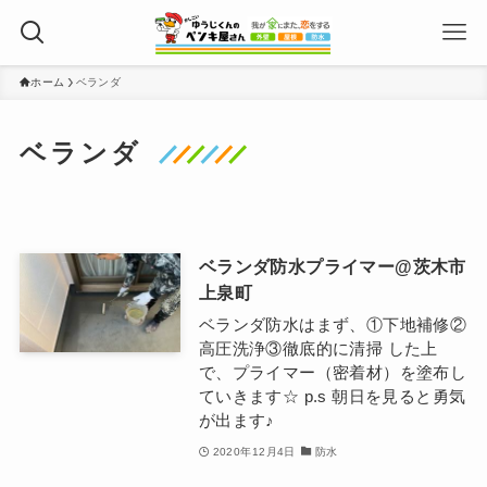
ホーム
ベランダ
ベランダ
ベランダ防水プライマー@茨木市
上泉町
ベランダ防水はまず、①下地補修②
高圧洗浄③徹底的に清掃 した上
で、プライマー（密着材）を塗布し
ていきます☆ p.s 朝日を見ると勇気
が出ます♪
2020年12月4日
防水