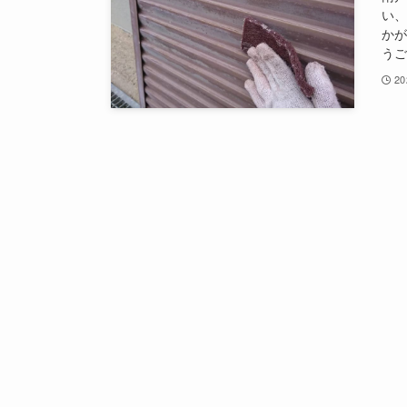
い、
かが
う
2