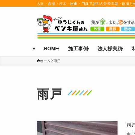
大阪・高槻・茨木・吹田・門真で評判の外壁塗装・雨漏り
HOME
施工事例
法人様実績
ホーム
雨戸
雨戸
雨
雨戸