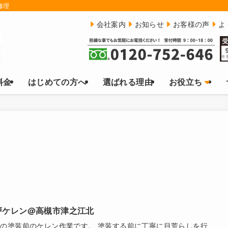
修理
会社案内
お知らせ
お客様の声
よ
料金
はじめての方へ
選ばれる理由
お役立ち
戸ケレン@高槻市津之江北
の塗装前のケレン作業です。 塗装する前に丁寧に目荒らしを行