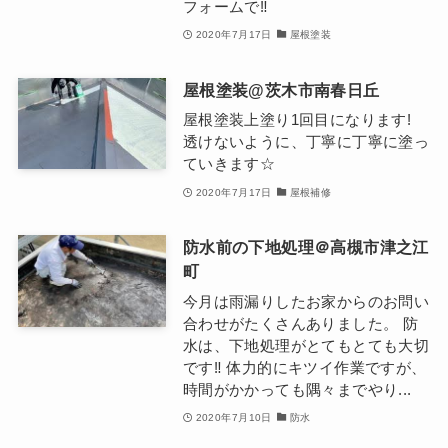
フォームで‼︎
2020年7月17日
屋根塗装
屋根塗装@茨木市南春日丘
屋根塗装上塗り1回目になります!
透けないように、丁寧に丁寧に塗っ
ていきます☆
2020年7月17日
屋根補修
防水前の下地処理＠高槻市津之江
町
今月は雨漏りしたお家からのお問い
合わせがたくさんありました。 防
水は、下地処理がとてもとても大切
です‼️ 体力的にキツイ作業ですが、
時間がかかっても隅々までやり...
2020年7月10日
防水