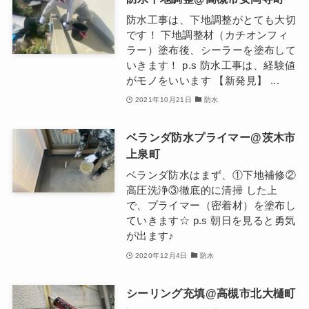
防水工事は、下地調整がとても大切
です！ 下地調整材（カチオンフィ
ラー）塗布後、シーラーを塗布して
いきます！ p.s 防水工事は、経験値
がモノをいいます 【新発見】 ...
2021年10月21日
防水
ベランダ防水プライマー@茨木市
上泉町
ベランダ防水はまず、①下地補修②
高圧洗浄③徹底的に清掃 した上
で、プライマー（密着材）を塗布し
ていきます☆ p.s 朝日を見ると勇気
が出ます♪
2020年12月4日
防水
シーリング充填@高槻市北大樋町