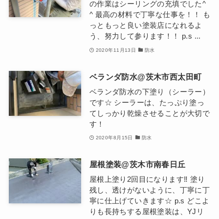
の作業はシーリングの充填でした^
^ 最高の材料で丁寧な仕事を！！ も
っともっと良い塗装店になれるよ
う、努力して参ります！！ p.s ...
2020年11月13日
防水
ベランダ防水@茨木市西太田町
ベランダ防水の下塗り（シーラー）
です☆ シーラーは、たっぷり塗っ
てしっかり乾燥させることが大切で
す！
2020年8月15日
防水
屋根塗装@茨木市南春日丘
屋根上塗り2回目になります‼︎ 塗り
残し、透けがないように、丁寧に丁
寧に仕上げていきます☆ p.s どこよ
りも長持ちする屋根塗装は、YJリ