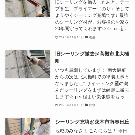
旧シーリングを撤去したあと、テー
プ養生、プライマー（のり）そして
ようやくシーリング充填です♪ 最強
のシーリング材が、お客様のお家を
20年間守ってくれます☆☆ p.s 新...
2020年11月18日
養生
旧シーリング撤去@高槻市北大樋
町
いつも感謝しています！ 南大樋町
からの次は北大樋町での塗装工事と
なりました^_^ サイディング壁の傷
んだシーリングをまずは綺麗に撤去
します☆ p.s 程よい緊張感をもっ...
2020年11月18日
防水
シーリング充填@茨木市南春日丘
地域のみなさま こんにちは！ 今日