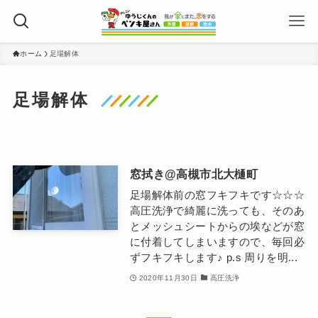
ホーム
足場解体
足場解体
窓拭き@高槻市北大樋町
足場解体前の窓フキフキです☆☆☆
高圧洗浄で綺麗に洗っても、そのあ
とメッシュシートからの埃などが窓
に付着してしまいますので、毎回必
ずフキフキします♪ p.s 周りを明...
2020年11月30日
高圧洗浄