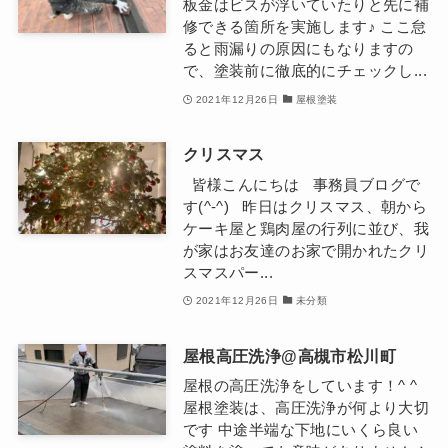
板金はビスが浮いていたりと先に補
修できる箇所を実施します♪ ここ怠
ると雨漏りの原因にもなりますの
で、塗装前に徹底的にチェックし...
2021年12月26日
屋根塗装
クリスマス
皆様こんにちは 事務員ブログで
す(^-^) 昨日はクリスマス、朝から
ケーキ屋と鶏肉屋の行列に並び、我
が家はお友達のお家で開かれたクリ
スマスパー...
2021年12月26日
未分類
屋根高圧洗浄@高槻市松川町
屋根の高圧洗浄をしています！^ ^
屋根塗装は、高圧洗浄が何より大切
です 中途半端な下地にいくら良い