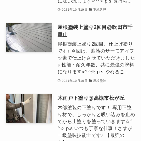
に洗い流します⭐︎^ ^⭐︎ p.s 長持ち...
2021年10月19日
下地処理
屋根塗装上塗り2回目@吹田市千
里山
屋根塗装上塗り2回目、仕上げ塗り
です♪ 今回は、遮熱のサーモアイフ
ッ素で仕上げさせていただきました
♪ 性能・耐久年数、共に最強の塗料
になります⭐︎^ ^☆ p.s やれるこ...
2021年10月16日
屋根塗装
木雨戸下塗り@高槻市松が丘
木部塗装の下塗りです！ 専用下塗
り材で、しっかりと吸い込みを止め
てから上塗りを塗っていきます☆^
^☆ p.s いつも丁寧な仕事！さすが
一級塗装技能士です♪ 【最強の