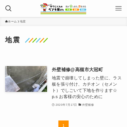
ホーム
地震
地震
外壁補修@高槻市大冠町
地震で崩壊してしまった壁に、ラス
板を張り付け、カチオン（セメン
ト）でしごいて下地を作ります☆
p.s お客様の安心のために
2020年7月17日
外壁補修
1