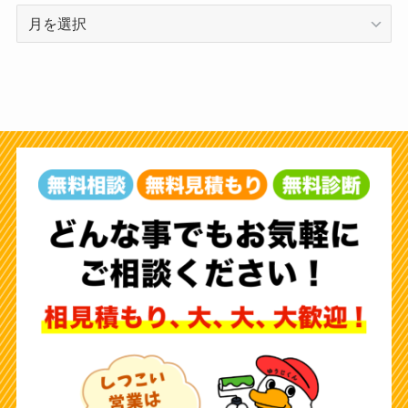
ア
ー
カ
イ
ブ