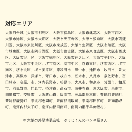
対応エリア
大阪府全域（大阪市都島区、大阪市福島区、大阪市此花区、大阪市西区、
大阪市港区、大阪市大正区、大阪市天王寺区、大阪市浪速区、大阪市西淀
川区、大阪市東淀川区、大阪市東成区、大阪市生野区、大阪市旭区、大阪
市城東区、大阪市阿倍野区、大阪市住吉区、大阪市東住吉区、大阪市西成
区、大阪市淀川区、大阪市鶴見区、大阪市住之江区、大阪市平野区、大阪
市北区、大阪市中央区、堺市堺区、堺市中区、堺市東区、堺市西区、堺市
南区、堺市北区、堺市美原区、岸和田市、豊中市、池田市、吹田市、泉大
津市、高槻市、貝塚市、守口市、枚方市、茨木市、八尾市、泉佐野市、富
田林市、寝屋川市、河内長野市、松原市、大東市、和泉市、箕面市、柏原
市、羽曳野市、門真市、摂津市、高石市、藤井寺市、東大阪市、泉南市、
四條畷市、交野市、大阪狭山市、阪南市、三島郡島本町、豊能郡豊能町、
豊能郡能勢町、泉北郡忠岡町、泉南郡熊取町、泉南郡田尻町、泉南郡岬
町、南河内郡太子町、南河内郡河南町、南河内郡千早赤阪村）
© 大阪の外壁塗装会社 ゆうじくんのペンキ屋さん.