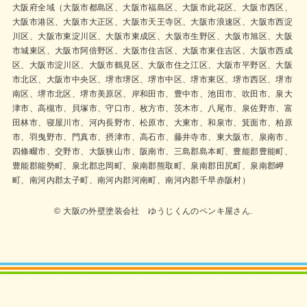
大阪府全域（大阪市都島区、大阪市福島区、大阪市此花区、大阪市西区、
大阪市港区、大阪市大正区、大阪市天王寺区、大阪市浪速区、大阪市西淀
川区、大阪市東淀川区、大阪市東成区、大阪市生野区、大阪市旭区、大阪
市城東区、大阪市阿倍野区、大阪市住吉区、大阪市東住吉区、大阪市西成
区、大阪市淀川区、大阪市鶴見区、大阪市住之江区、大阪市平野区、大阪
市北区、大阪市中央区、堺市堺区、堺市中区、堺市東区、堺市西区、堺市
南区、堺市北区、堺市美原区、岸和田市、豊中市、池田市、吹田市、泉大
津市、高槻市、貝塚市、守口市、枚方市、茨木市、八尾市、泉佐野市、富
田林市、寝屋川市、河内長野市、松原市、大東市、和泉市、箕面市、柏原
市、羽曳野市、門真市、摂津市、高石市、藤井寺市、東大阪市、泉南市、
四條畷市、交野市、大阪狭山市、阪南市、三島郡島本町、豊能郡豊能町、
豊能郡能勢町、泉北郡忠岡町、泉南郡熊取町、泉南郡田尻町、泉南郡岬
町、南河内郡太子町、南河内郡河南町、南河内郡千早赤阪村）
© 大阪の外壁塗装会社 ゆうじくんのペンキ屋さん.