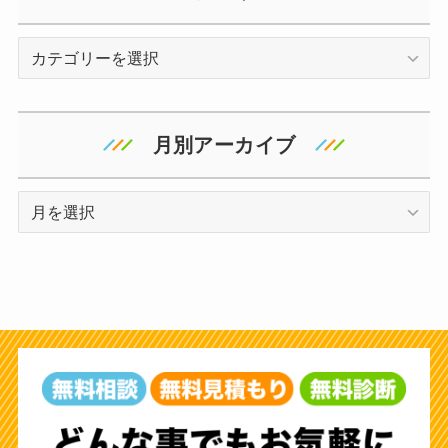
カ
テ
ゴ
リ
月別アーカイブ
ー
ア
ー
カ
イ
ブ