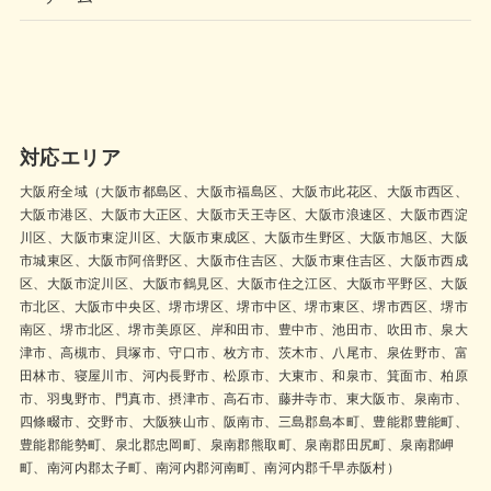
対応エリア
大阪府全域（大阪市都島区、大阪市福島区、大阪市此花区、大阪市西区、
大阪市港区、大阪市大正区、大阪市天王寺区、大阪市浪速区、大阪市西淀
川区、大阪市東淀川区、大阪市東成区、大阪市生野区、大阪市旭区、大阪
市城東区、大阪市阿倍野区、大阪市住吉区、大阪市東住吉区、大阪市西成
区、大阪市淀川区、大阪市鶴見区、大阪市住之江区、大阪市平野区、大阪
市北区、大阪市中央区、堺市堺区、堺市中区、堺市東区、堺市西区、堺市
南区、堺市北区、堺市美原区、岸和田市、豊中市、池田市、吹田市、泉大
津市、高槻市、貝塚市、守口市、枚方市、茨木市、八尾市、泉佐野市、富
田林市、寝屋川市、河内長野市、松原市、大東市、和泉市、箕面市、柏原
市、羽曳野市、門真市、摂津市、高石市、藤井寺市、東大阪市、泉南市、
四條畷市、交野市、大阪狭山市、阪南市、三島郡島本町、豊能郡豊能町、
豊能郡能勢町、泉北郡忠岡町、泉南郡熊取町、泉南郡田尻町、泉南郡岬
町、南河内郡太子町、南河内郡河南町、南河内郡千早赤阪村）