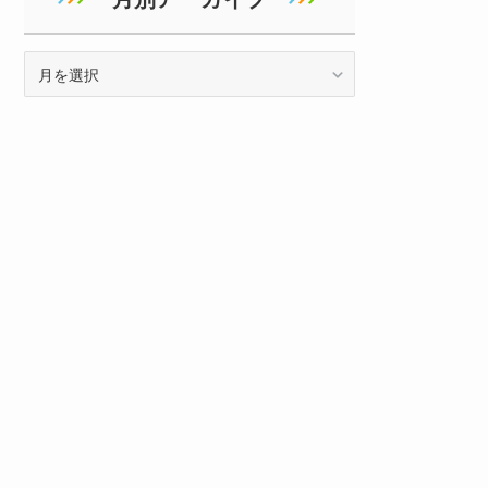
ア
ー
カ
イ
ブ