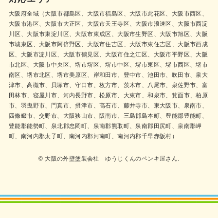
大阪府全域（大阪市都島区、大阪市福島区、大阪市此花区、大阪市西区、
大阪市港区、大阪市大正区、大阪市天王寺区、大阪市浪速区、大阪市西淀
川区、大阪市東淀川区、大阪市東成区、大阪市生野区、大阪市旭区、大阪
市城東区、大阪市阿倍野区、大阪市住吉区、大阪市東住吉区、大阪市西成
区、大阪市淀川区、大阪市鶴見区、大阪市住之江区、大阪市平野区、大阪
市北区、大阪市中央区、堺市堺区、堺市中区、堺市東区、堺市西区、堺市
南区、堺市北区、堺市美原区、岸和田市、豊中市、池田市、吹田市、泉大
津市、高槻市、貝塚市、守口市、枚方市、茨木市、八尾市、泉佐野市、富
田林市、寝屋川市、河内長野市、松原市、大東市、和泉市、箕面市、柏原
市、羽曳野市、門真市、摂津市、高石市、藤井寺市、東大阪市、泉南市、
四條畷市、交野市、大阪狭山市、阪南市、三島郡島本町、豊能郡豊能町、
豊能郡能勢町、泉北郡忠岡町、泉南郡熊取町、泉南郡田尻町、泉南郡岬
町、南河内郡太子町、南河内郡河南町、南河内郡千早赤阪村）
© 大阪の外壁塗装会社 ゆうじくんのペンキ屋さん.