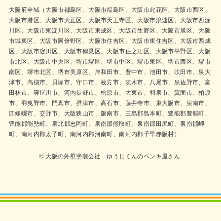
大阪府全域（大阪市都島区、大阪市福島区、大阪市此花区、大阪市西区、
大阪市港区、大阪市大正区、大阪市天王寺区、大阪市浪速区、大阪市西淀
川区、大阪市東淀川区、大阪市東成区、大阪市生野区、大阪市旭区、大阪
市城東区、大阪市阿倍野区、大阪市住吉区、大阪市東住吉区、大阪市西成
区、大阪市淀川区、大阪市鶴見区、大阪市住之江区、大阪市平野区、大阪
市北区、大阪市中央区、堺市堺区、堺市中区、堺市東区、堺市西区、堺市
南区、堺市北区、堺市美原区、岸和田市、豊中市、池田市、吹田市、泉大
津市、高槻市、貝塚市、守口市、枚方市、茨木市、八尾市、泉佐野市、富
田林市、寝屋川市、河内長野市、松原市、大東市、和泉市、箕面市、柏原
市、羽曳野市、門真市、摂津市、高石市、藤井寺市、東大阪市、泉南市、
四條畷市、交野市、大阪狭山市、阪南市、三島郡島本町、豊能郡豊能町、
豊能郡能勢町、泉北郡忠岡町、泉南郡熊取町、泉南郡田尻町、泉南郡岬
町、南河内郡太子町、南河内郡河南町、南河内郡千早赤阪村）
© 大阪の外壁塗装会社 ゆうじくんのペンキ屋さん.