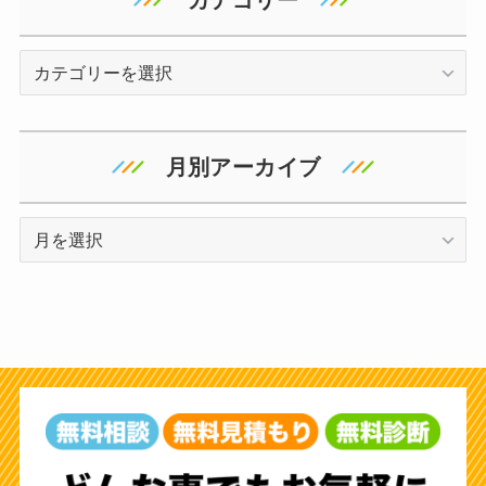
カ
テ
ゴ
リ
月別アーカイブ
ー
ア
ー
カ
イ
ブ